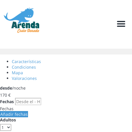
Men
Características
Condiciones
Mapa
Valoraciones
desde
/noche
170
€
Fechas
Fechas
Añadir fechas
Adultos