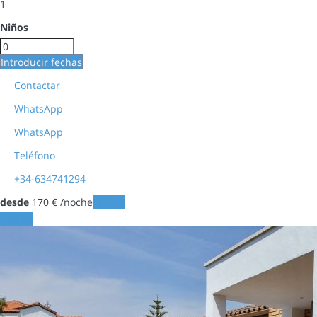
1
Niños
Introducir fechas
Contactar
WhatsApp
WhatsApp
Teléfono
+34-634741294
desde
170
€
/noche
Fechas
Fechas