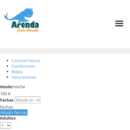
Men
Características
Condiciones
Mapa
Valoraciones
desde
/noche
180
€
Fechas
Fechas
Añadir fechas
Adultos