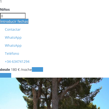
1
Niños
Introducir fechas
Contactar
WhatsApp
WhatsApp
Teléfono
+34-634741294
desde
180
€
/noche
Fechas
Fechas