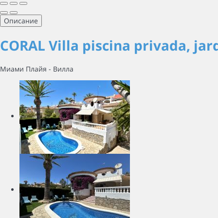
Описание
CORAL Villa piscina privada, jard
Миами Плайя -
Вилла