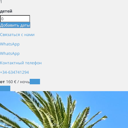
1
детей
Добавить даты
Связаться с нами
WhatsApp
WhatsApp
Контактный телефон
+34-634741294
от
160
€
/ ночь
Даты
Даты