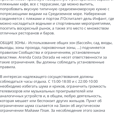
пляжными кафе, все с террасами, где можно выпить,
попробовать вкусную типичную средиземноморскую кухню с
потрясающими видами на Средиземное море. Набережная
соединяется с пляжами и портом Л'Оспиталет-дель-Инфант, где
можно насладиться водными и спортивными мероприятиями,
посетить воскресный рынок, а также это место с множеством
отличных ресторанов и баров.
ОБЩИЕ ЗОНЫ.- Использование общих зон (бассейн, сад, входы,
выходы, зоны прохода, парковочные зоны, ...) подчиняется
правилам Сообщества и ограничениям, установленным
властями. Arenda Costa Dorada не несет ответственности за
такие ограничения. Вы должны соблюдать установленные
правила.
В интересах надлежащего сосуществования должны
соблюдаться часы отдыха. С 15:00-18:00 и с 22:00-10:00
необходимо избегать шума и криков, ограничить громкость
телевизоров или музыкальных проигрывателей или
аналогичных устройств и, в общем, любую деятельность,
которая мешает или беспокоит других жильцов. Пункт об
ограничении шума ссылается на Закон об акустическом
ограничении Майами Плая. За несоблюдение этого закона