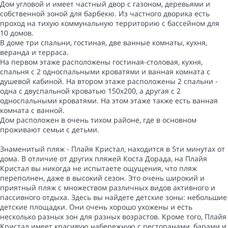
Дом угловой и имеет частный двор с газоном, деревьями и
собственной зоной для барбекю. Из частного дворика есть
проход на тихую коммунальную территорию с бассейном для
10 домов.
В доме три спальни, гостиная, две ванные комнаты, кухня,
веранда и терраса.
На первом этаже расположены гостиная-столовая, кухня,
спальня с 2 односпальными кроватями и ванная комната с
душевой кабиной. На втором этаже расположены 2 спальни -
одна с двуспальной кроватью 150x200, а другая с 2
односпальными кроватями. На этом этаже также есть ванная
комната с ванной.
Дом расположен в очень тихом районе, где в основном
проживают семьи с детьми.
Знаменитый пляж - Плайя Кристал, находится в 5ти минутах от
дома. В отличие от других пляжей Коста Дорада, на Плайя
Кристал вы никогда не испытаете ощущения, что пляж
переполнен, даже в высокий сезон. Это очень широкий и
приятный пляж с множеством различных видов активного и
пассивного отдыха. Здесь вы найдете детские зоны: небольшие
детские площадки. Они очень хорошо ухожены и есть
несколько разных зон для разных возрастов. Кроме того, Плайя
Кристал имеет красивую набережную с ресторанами, барами и