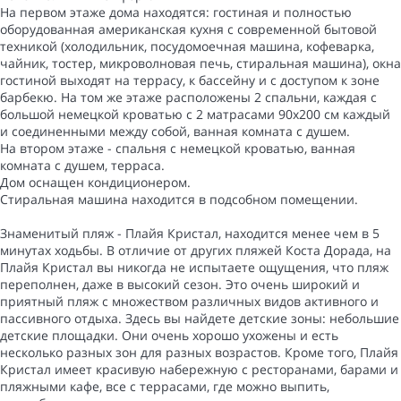
На первом этаже дома находятся: гостиная и полностью
оборудованная американская кухня с современной бытовой
техникой (холодильник, посудомоечная машина, кофеварка,
чайник, тостер, микроволновая печь, стиральная машина), окна
гостиной выходят на террасу, к бассейну и с доступом к зоне
барбекю. На том же этаже расположены 2 спальни, каждая с
большой немецкой кроватью с 2 матрасами 90x200 см каждый
и соединенными между собой, ванная комната с душем.
На втором этаже - спальня с немецкой кроватью, ванная
комната с душем, терраса.
Дом оснащен кондиционером.
Стиральная машина находится в подсобном помещении.
Знаменитый пляж - Плайя Кристал, находится менее чем в 5
минутах ходьбы. В отличие от других пляжей Коста Дорада, на
Плайя Кристал вы никогда не испытаете ощущения, что пляж
переполнен, даже в высокий сезон. Это очень широкий и
приятный пляж с множеством различных видов активного и
пассивного отдыха. Здесь вы найдете детские зоны: небольшие
детские площадки. Они очень хорошо ухожены и есть
несколько разных зон для разных возрастов. Кроме того, Плайя
Кристал имеет красивую набережную с ресторанами, барами и
пляжными кафе, все с террасами, где можно выпить,