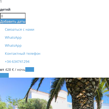
1
детей
Добавить даты
Связаться с нами
WhatsApp
WhatsApp
Контактный телефон
+34-634741294
от
428
€
/ ночь
Даты
Даты