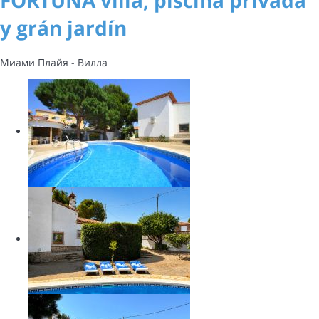
y grán jardín
Миами Плайя -
Вилла