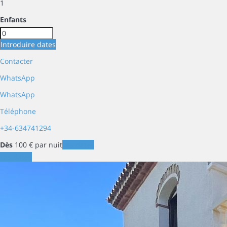
1
Enfants
Introduire dates
Contacter
WhatsApp
WhatsApp
Téléphone
+34-634741294
Dès
100
€
par nuit
Les dates
Les dates