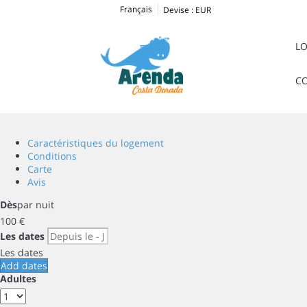
Français
Devise :
EUR
L
C
Caractéristiques du logement
Conditions
Carte
Avis
Dès
par nuit
100
€
Les dates
Les dates
Add dates
Adultes