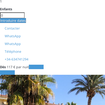
1
Enfants
Introduire dates
Contacter
WhatsApp
WhatsApp
Téléphone
+34-634741294
Dès
117
€
par nuit
Les dates
Les dates