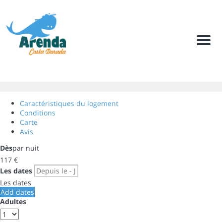
Men
Caractéristiques du logement
Conditions
Carte
Avis
Dès
par nuit
117
€
Les dates
Les dates
Add dates
Adultes