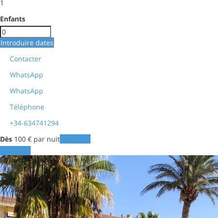
1
Enfants
Introduire dates
Contacter
WhatsApp
WhatsApp
Téléphone
+34-634741294
Dès
100
€
par nuit
Les dates
Les dates